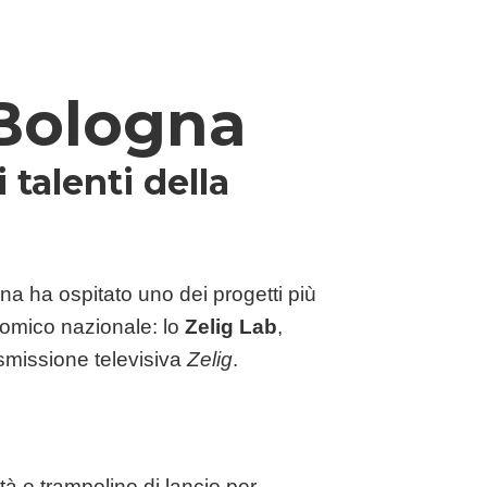
 Bologna
 talenti della
a
na ha ospitato uno dei progetti più
comico nazionale: lo
Zelig Lab
,
rasmissione televisiva
Zelig
.
tà e trampolino di lancio per