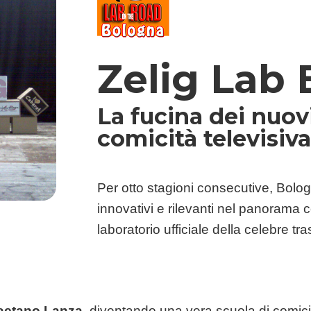
Zelig Lab
La fucina dei nuovi
comicità televisiv
Per otto stagioni consecutive, Bolog
innovativi e rilevanti nel panorama 
laboratorio ufficiale della celebre t
aetano Lanza
, diventando una vera scuola di comici