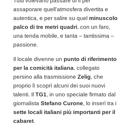
Tutti volevano passare di lì per
assaporare quell’atmosfera divertita e
autentica, e per salire su quel
minuscolo
palco di tre metri quadri
, con un faro,
una tenda mobile, e tanta – tantissima –
passione.
Il locale divenne un
punto di riferimento
per la comicità italiana
, collegato
persino alla trasmissione
Zelig
, che
proprio lì scoprì alcuni dei suoi nuovi
talenti. Il
TG1
, in uno speciale firmato dal
giornalista
Stefano Curone
, lo inserì tra i
sette locali italiani più importanti per il
cabaret
.